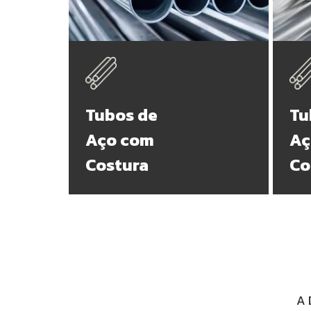
Tubos de
Tu
Aço com
Aç
Costura
Co
A 