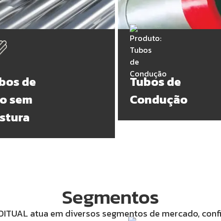
bos de
Tubos de
o sem
Condução
stura
Segmentos
DITUAL atua em diversos segmentos de mercado, confi