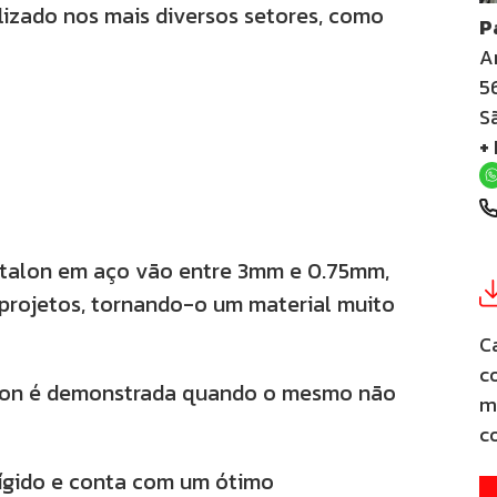
ilizado nos mais diversos setores, como
P
A
5
S
+
etalon em aço vão entre 3mm e 0.75mm,
projetos, tornando-o um material muito
C
c
talon é demonstrada quando o mesmo não
m
c
rígido e conta com um ótimo