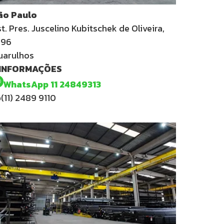
ão Paulo
t. Pres. Juscelino Kubitschek de Oliveira,
996
uarulhos
 INFORMAÇÕES
WhatsApp 11 24849313
(11) 2489 9110