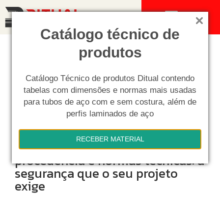
MENU
Catálogo técnico de
produtos
Catálogo Técnico de produtos Ditual contendo
tabelas com dimensões e normas mais usadas
para tubos de aço com e sem costura, além de
perfis laminados de aço
RECEBER MATERIAL
Tubos de Aço com garantia de
procedência e normas técnicas: a
segurança que o seu projeto
exige